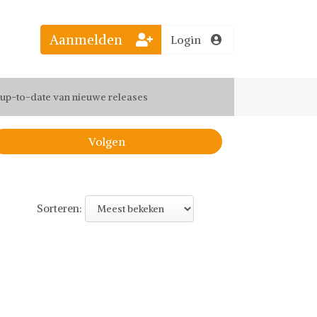
Aanmelden
Login
el jouw favoriete looks
f up-to-date van nieuwe releases
 de leukste items met vrienden
Volgen
Sorteren: