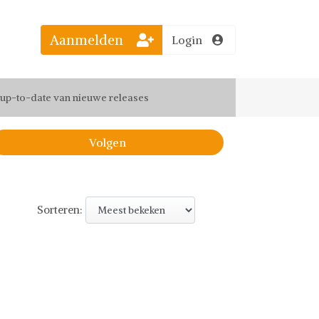
Aanmelden
Login
el jouw favoriete looks
f up-to-date van nieuwe releases
 de leukste items met vrienden
Volgen
Sorteren: