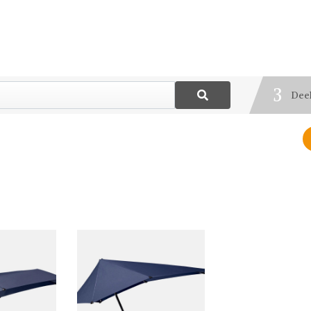
1
Best
2
Blij
3
Deel