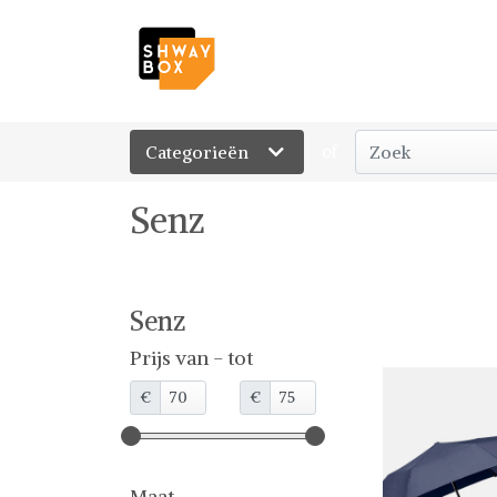
Categorieën
of
Senz
Senz
Prijs van - tot
€
€
Maat