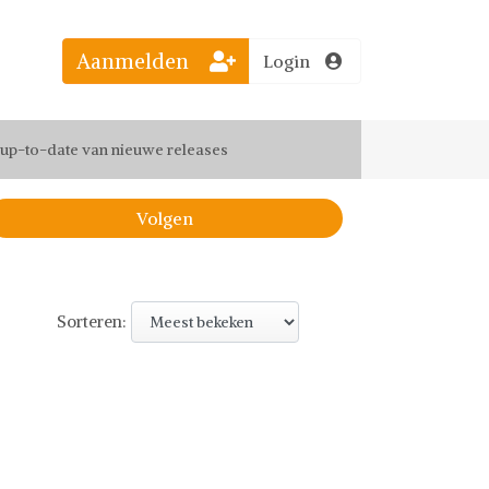
Aanmelden
Login
el jouw favoriete looks
f up-to-date van nieuwe releases
 de leukste items met vrienden
Volgen
Sorteren: