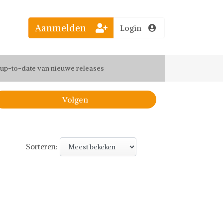
Aanmelden
Login
el jouw favoriete looks
f up-to-date van nieuwe releases
 de leukste items met vrienden
Volgen
Sorteren: