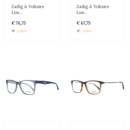
Zadig & Voltaire
Zadig & Voltaire
Lun...
Lun...
€ 76,75
€ 67,75
Online
Online