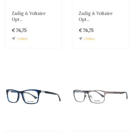
Zadig & Voltaire
Zadig & Voltaire
Opt...
Opt...
€ 76,75
€ 76,75
Online
Online