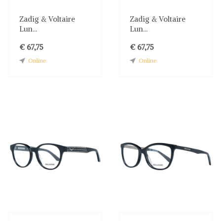
Zadig & Voltaire
Zadig & Voltaire
Lun...
Lun...
€ 67,75
€ 67,75
Online
Online