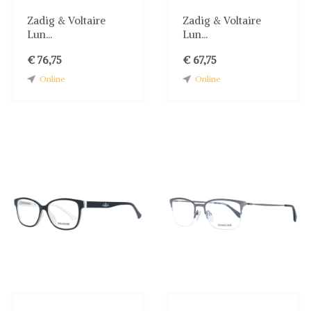
Zadig & Voltaire
Zadig & Voltaire
Lun...
Lun...
€ 76,75
€ 67,75
Online
Online