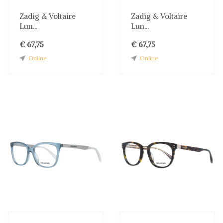
Zadig & Voltaire
Zadig & Voltaire
Lun...
Lun...
€ 67,75
€ 67,75
Online
Online