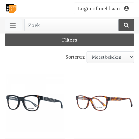
Login of meld aan
Filters
Sorteren: