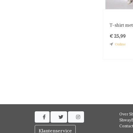
T-shirt met
€ 25,99
Online
Over S



ShwayB
Contac
Klantenservice