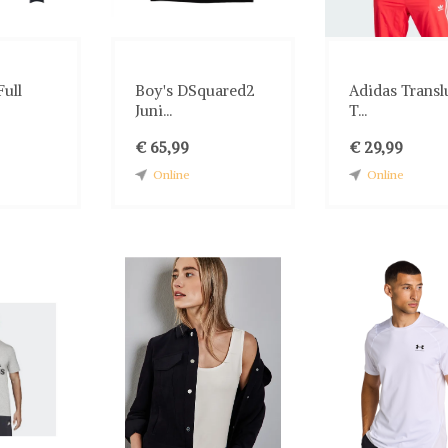
Full
Boy's DSquared2
Adidas Transl
Juni...
T...
€ 65,99
€ 29,99
Online
Online