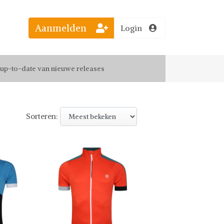
Aanmelden
Login
el jouw favoriete looks
f up-to-date van nieuwe releases
 de leukste items met vrienden
Sorteren: