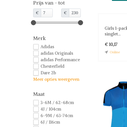
Prijs van - tot
€
€
Girls 1-pac
singlet...
Merk
€ 10,17
Adidas
Online
adidas Originals
adidas Performance
Chesterfield
Dare 2b
Meer opties weergeven
Maat
3-6M / 62-68cm
4J / 104cm
6-9M / 63-74cm
6J / 116cm