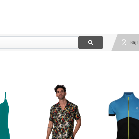
1
Best
2
Blij
3
Deel