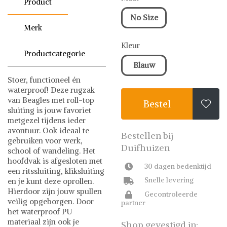
Product
No Size
Merk
Kleur
Productcategorie
Blauw
Stoer, functioneel én
waterproof! Deze rugzak
van Beagles met roll-top
Bestel

sluiting is jouw favoriet
metgezel tijdens ieder
avontuur. Ook ideaal te
Bestellen bij
gebruiken voor werk,
Duifhuizen
school of wandeling. Het
hoofdvak is afgesloten met
30 dagen bedenktijd
een ritssluiting, kliksluiting
Snelle levering
en je kunt deze oprollen.
Hierdoor zijn jouw spullen
Gecontroleerde
veilig opgeborgen. Door
partner
het waterproof PU
materiaal zijn ook je
Shop gevestigd in: