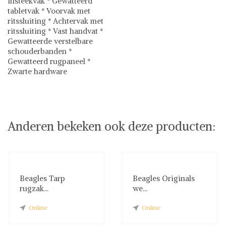
Insteekvak * Gewatteerd
tabletvak * Voorvak met
ritssluiting * Achtervak met
ritssluiting * Vast handvat *
Gewatteerde verstelbare
schouderbanden *
Gewatteerd rugpaneel *
Zwarte hardware
Beagles
Rugzakken
Anderen bekeken ook deze producten:
Beagles Tarp
Beagles Originals
rugzak...
we...
Online
Online