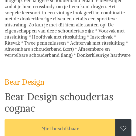
mogelijk een langere schouderband eraan te bevestigen
zodat je hem crossbody om je heen kunt dragen. Het
soepele leersoort in een vintage look geeft in combinatie
met de donkerkleurige ritsen en details een sportieve
uitstraling. Zo kun je met dit item alle kanten op! De
eigenschappen van deze schoudertas zijn: * Voorvak met
ritssluiting * Hoofdvak met ritssluiting * Insteekvak *
Ritsvak * Twee pennenlussen * Achtervak met ritssluiting *
Afneembare schouderband (kort) * Afneembare en
verstelbare schouderband (lang) * Donkerkleurige hardware
Bear Design
Tassen
Ontdek stijlvolle tassen bij Shwaybox, dé bestemming voor
fashionistas! Met een uitgebreide collectie van
Bear Design
gecontroleerde leveranciers wereldwijd, bieden we meer
dan 500.000 fashion items aan, waaronder chique
Bear Design schoudertas
handtassen, praktische rugzakken en trendy
crossbodytassen. Onze prijzen zijn eerlijk en transparant,
cognac
zodat je met vertrouwen kunt shoppen. Daarnaast staat
veiligheid voorop bij Shwaybox - we garanderen een
probleemloze en veilige bestelervaring. Waar wacht je nog
op? Bezoek vandaag nog Shwaybox en vind jouw perfecte
Niet beschikbaar

tas!