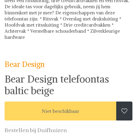
heeft een ritssluiting, drie creditcardvakken en een ritsvak.
De ideale tas voor dagelijks gebruik, neem jij hem
binnenkort met je mee? De eigenschappen van deze
telefoontas zijn: * Ritsvak * Overslag met druksluiting *
Hoofdvak met ritssluiting * Drie creditcardvakken *
Achtervak * Verstelbare schouderband * Zilverkleurige
hardware
Bear Design
Tassen
Ontdek stijlvolle tassen bij Shwaybox, dé bestemming voor
fashionistas! Met een uitgebreide collectie van
Bear Design
gecontroleerde leveranciers wereldwijd, bieden we meer
dan 500.000 fashion items aan, waaronder chique
Bear Design telefoontas
handtassen, praktische rugzakken en trendy
crossbodytassen. Onze prijzen zijn eerlijk en transparant,
baltic beige
zodat je met vertrouwen kunt shoppen. Daarnaast staat
veiligheid voorop bij Shwaybox - we garanderen een
probleemloze en veilige bestelervaring. Waar wacht je nog
op? Bezoek vandaag nog Shwaybox en vind jouw perfecte
Niet beschikbaar

tas!
Bestellen bij Duifhuizen