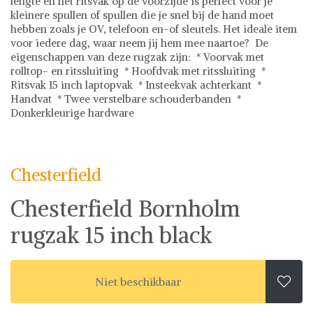
lengte en het ritsvak op de voorzijde is perfect voor je
kleinere spullen of spullen die je snel bij de hand moet
hebben zoals je OV, telefoon en-of sleutels. Het ideale item
voor iedere dag, waar neem jij hem mee naartoe? De
eigenschappen van deze rugzak zijn: * Voorvak met
rolltop- en ritssluiting * Hoofdvak met ritssluiting *
Ritsvak 15 inch laptopvak * Insteekvak achterkant *
Handvat * Twee verstelbare schouderbanden *
Donkerkleurige hardware
Chesterfield
Rugzakken
Chesterfield
Chesterfield Bornholm
rugzak 15 inch black
Niet beschikbaar
