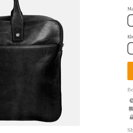
Ma
Kl
Be
Sh