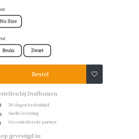
at
No Size
eur
Bruin
Zwart
Bestel

stellen bij Duifhuizen
30 dagen bedenktijd
Snelle levering
Gecontroleerde partner
op gevestigd in: