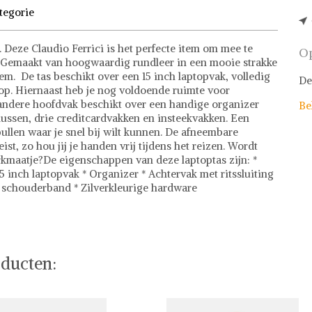
tegorie
 Deze Claudio Ferrici is het perfecte item om mee te
Op
k. Gemaakt van hoogwaardig rundleer in een mooie strakke
item. De tas beschikt over een 15 inch laptopvak, volledig
De
op. Hiernaast heb je nog voldoende ruimte voor
 andere hoofdvak beschikt over een handige organizer
Be
ussen, drie creditcardvakken en insteekvakken. Een
ullen waar je snel bij wilt kunnen. De afneembare
st, zo hou jij je handen vrij tijdens het reizen. Wordt
rkmaatje?De eigenschappen van deze laptoptas zijn: *
5 inch laptopvak * Organizer * Achtervak met ritssluiting
 schouderband * Zilverkleurige hardware
ducten: