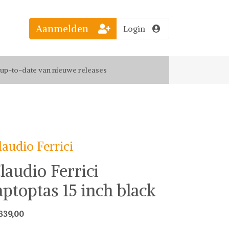
Aanmelden
Login
el jouw favoriete looks
f up-to-date van nieuwe releases
 de leukste items met vrienden
laudio Ferrici
laudio Ferrici
aptoptas 15 inch black
339,00