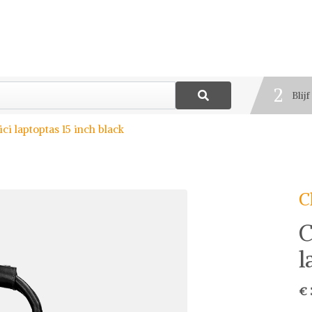
1
Best
2
Blij
3
ici laptoptas 15 inch black
Deel
C
C
l
€ 