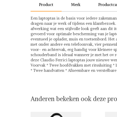
Product
Merk
Productca
Een laptoptas is de basis voor iedere zakenman.
dragen naar je werk of tijdens een klantbezoe
afwerking wat een stijlvolle look geeft aan dit 
gevoerd voor optimale bescherming van je lapt
eventueel je oplader, muis en toetsenbord. Het
met onder andere een telefoonvak, vier pennenl
voor- en achtervak, erg handig voor kleinere sp
schouderband is ideaal wanneer je met het ov rei
deze Claudio Ferrici laptoptas jouw nieuwe we
Voorvak * Twee hoofdvakken met ritssluiting * 1
* Twee handvatten * Afneembare en verstelbare
Claudio Ferrici
Laptoptassen
Anderen bekeken ook deze pro