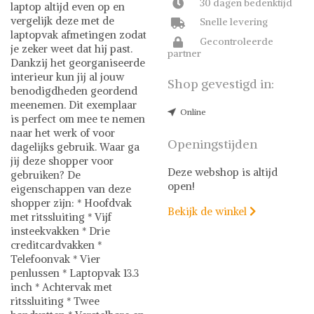
30 dagen bedenktijd
laptop altijd even op en
vergelijk deze met de
Snelle levering
laptopvak afmetingen zodat
Gecontroleerde
je zeker weet dat hij past.
partner
Dankzij het georganiseerde
interieur kun jij al jouw
Shop gevestigd in:
benodigdheden geordend
meenemen. Dit exemplaar
Online
is perfect om mee te nemen
naar het werk of voor
Openingstijden
dagelijks gebruik. Waar ga
jij deze shopper voor
Deze webshop is altijd
gebruiken? De
open!
eigenschappen van deze
shopper zijn: * Hoofdvak
Bekijk de winkel

met ritssluiting * Vijf
insteekvakken * Drie
creditcardvakken *
Telefoonvak * Vier
penlussen * Laptopvak 13.3
inch * Achtervak met
ritssluiting * Twee