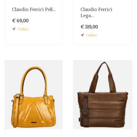
probleemloze en veilige
bestelervaring. Waar wacht
Claudio Ferrici Pell...
Claudio Ferrici
je nog op? Bezoek vandaag
Lega...
nog Shwaybox en vind
€ 69,00
jouw perfecte tas!
€ 319,00
Online
Online