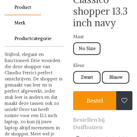
Product
shopper 13.3
inch navy
Merk
Maat
Productcategorie
No Size
Stijlvol, elegant en
functioneel. Drie woorden
Kleur
die deze shopper van
Claudio Ferrici perfect
Zwart
Blauw
omschrijven. De shopper is
gemaakt van leer en is
perfect afgewerkt, ieder
stuk leer is anders en dat
Bestel

maakt deze tassen ook zo
uniek! Deze tas heeft
ruimte voor een 13.3 inch
Bestellen bij
laptop, zo kun jij jouw
Duifhuizen
laptop altijd meenemen in
de shopper. Meet wel je