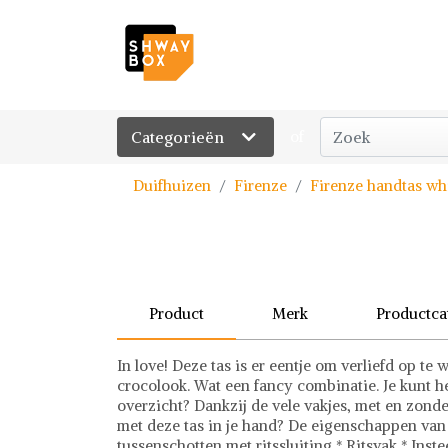
Categorieën
of
Duifhuizen
Firenze
Firenze handtas wh
Product
Merk
Productca
In love! Deze tas is er eentje om verliefd op t
crocolook. Wat een fancy combinatie. Je kunt he
overzicht? Dankzij de vele vakjes, met en zonder 
met deze tas in je hand? De eigenschappen van 
tussenschotten met ritssluiting * Ritsvak * Inst