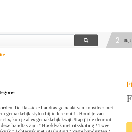
1
Best
2
Blij
3
ite
Deel
F
tegorie
F
e worden! De klassieke handtas gemaakt van kunstleer met
m gemakkelijk stylen bij iedere outfit. Houd je van
rits, kun je alles gemakkelijk kwijt. Stap jij de deur uit
deze handtas zijn: * Hoofdvak met ritssluiting * Twee
eekvak * Achtervak met ritssluiting * Vaste handvatten *