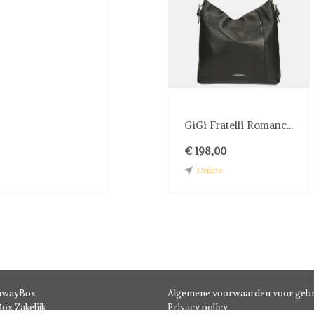
GiGi Fratelli Romanc...
€ 198,00
Online
hwayBox
Algemene voorwaarden voor gebr
ox Zakelijk
Privacy policy