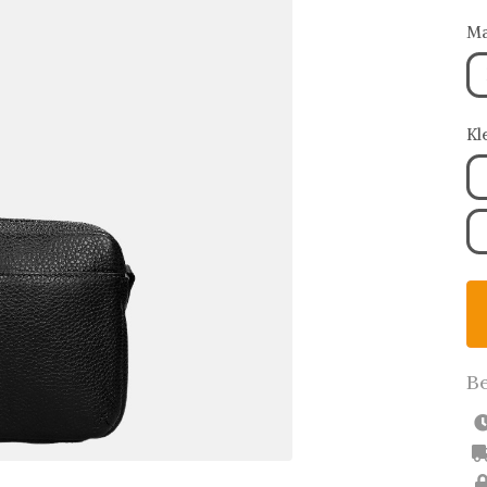
Ma
Kl
Be