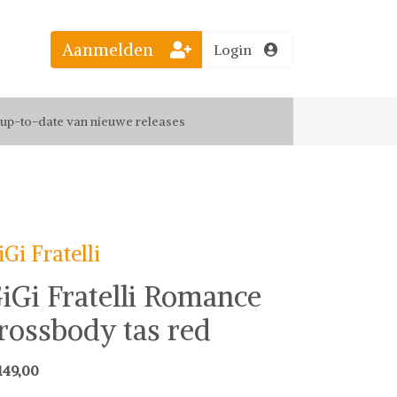
Aanmelden
Login
el jouw favoriete looks
f up-to-date van nieuwe releases
 de leukste items met vrienden
iGi Fratelli
iGi Fratelli Romance
rossbody tas red
149,00