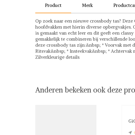
Product
Merk
Productca
Op zoek naar een nieuwe crossbody tas? Deze GiG
hoofdvakken met hierin diverse opbergvakjes. Oo
is gemaakt van echt leer en dit geeft een class
gemakkelijk te combineren bij verschillende l
deze crossbody tas zijn:&nbsp; * Voorvak met d
Ritsvak&nbsp; * Insteekvak&nbsp; * Achtervak m
Zilverkleurige details
GiGi Fratelli
Tassen
Ontdek stijlvolle tassen bij Shwaybox, dé beste
van gecontroleerde leveranciers wereldwijd, b
chique handtassen, praktische rugzakken en tre
Anderen bekeken ook deze pro
transparant, zodat je met vertrouwen kunt shop
we garanderen een probleemloze en veilige be
Shwaybox en vind jouw perfecte tas!
GiG