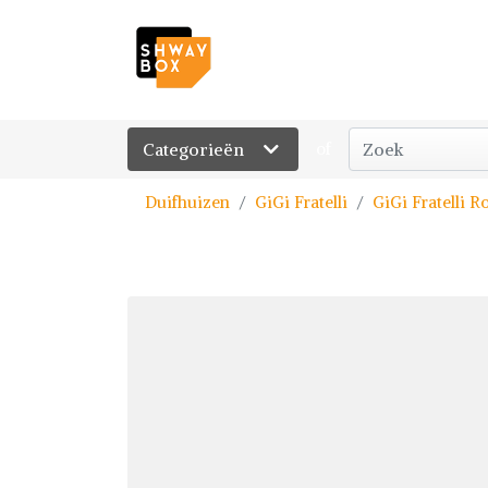
Categorieën
of
Duifhuizen
GiGi Fratelli
GiGi Fratelli 