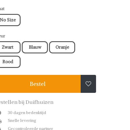
at
No Size
eur
Zwart
Blauw
Oranje
Rood
Bestel

stellen bij Duifhuizen
30 dagen bedenktijd
Snelle levering
Gecontroleerde partner