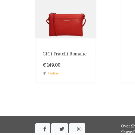
GiGi Fratelli Romanc...
€ 149,00
Online
Over S



ShwayB