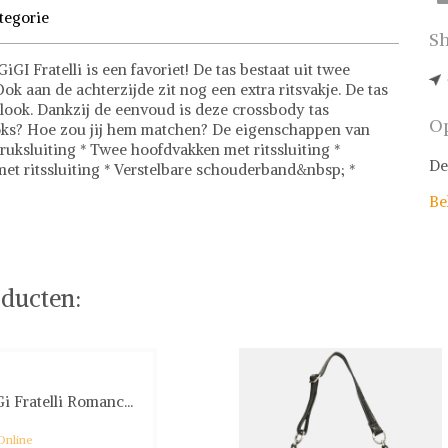
tegorie
Sh
I Fratelli is een favoriet! De tas bestaat uit twee
k aan de achterzijde zit nog een extra ritsvakje. De tas
y look. Dankzij de eenvoud is deze crossbody tas
Op
ooks? Hoe zou jij hem matchen? De eigenschappen van
ruksluiting * Twee hoofdvakken met ritssluiting *
De
et ritssluiting * Verstelbare schouderband&nbsp; *
Be
mming voor fashionistas! Met een uitgebreide collectie
ieden we meer dan 500.000 fashion items aan, waaronder
ndy crossbodytassen. Onze prijzen zijn eerlijk en
ducten:
pen. Daarnaast staat veiligheid voorop bij Shwaybox -
stelervaring. Waar wacht je nog op? Bezoek vandaag nog
i Fratelli Romanc...
Online