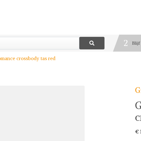
1
Best
2
Blij
3
Romance crossbody tas red
Deel
G
G
c
€ 