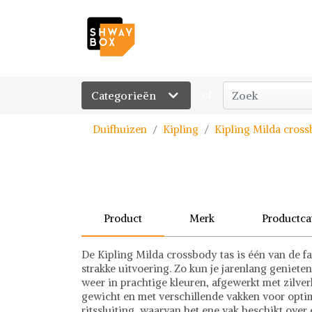
Categorieën
of
Duifhuizen
Kipling
Kipling Milda cross
Product
Merk
Productca
De Kipling Milda crossbody tas is één van de favo
strakke uitvoering. Zo kun je jarenlang genieten
weer in prachtige kleuren, afgewerkt met zilver
gewicht en met verschillende vakken voor opti
ritssluiting, waarvan het ene vak beschikt over 