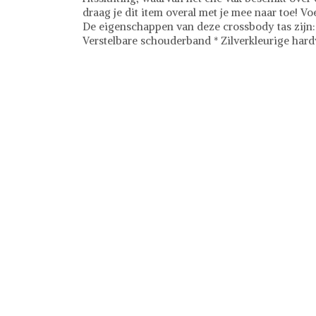
draag je dit item overal met je mee naar toe! Vo
De eigenschappen van deze crossbody tas zijn: 
Verstelbare schouderband * Zilverkleurige har
Kipling
Tassen
Ontdek stijlvolle tassen bij Shwaybox, dé beste
van gecontroleerde leveranciers wereldwijd, b
chique handtassen, praktische rugzakken en tre
transparant, zodat je met vertrouwen kunt shop
we garanderen een probleemloze en veilige be
Shwaybox en vind jouw perfecte tas!