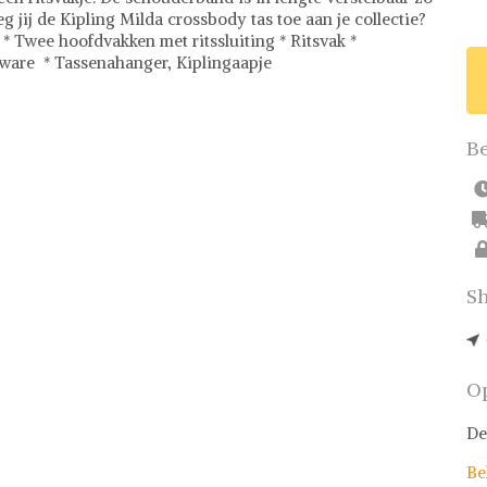
eg jij de Kipling Milda crossbody tas toe aan je collectie?
* Twee hoofdvakken met ritssluiting * Ritsvak *
dware * Tassenahanger, Kiplingaapje
mming voor fashionistas! Met een uitgebreide collectie
ieden we meer dan 500.000 fashion items aan, waaronder
Be
ndy crossbodytassen. Onze prijzen zijn eerlijk en
pen. Daarnaast staat veiligheid voorop bij Shwaybox -
stelervaring. Waar wacht je nog op? Bezoek vandaag nog
Sh
Op
De
Be