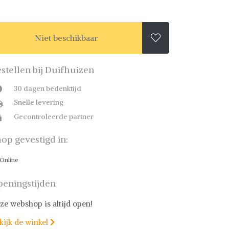
Niet beschikbaar

stellen bij Duifhuizen
30 dagen bedenktijd
Snelle levering
Gecontroleerde partner
op gevestigd in:
Online
eningstijden
ze webshop is altijd open!
kijk de winkel
