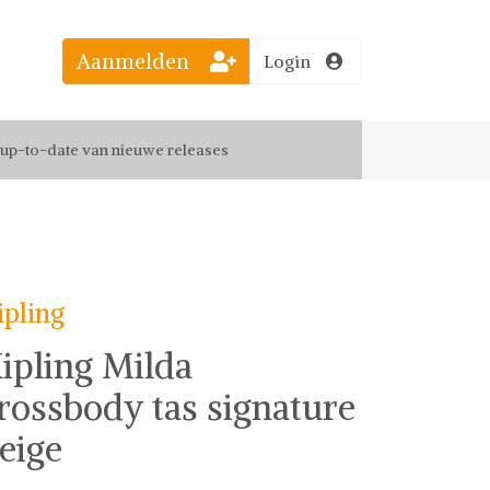
Aanmelden
Login
el jouw favoriete looks
f up-to-date van nieuwe releases
 de leukste items met vrienden
ipling
ipling Milda
rossbody tas signature
eige