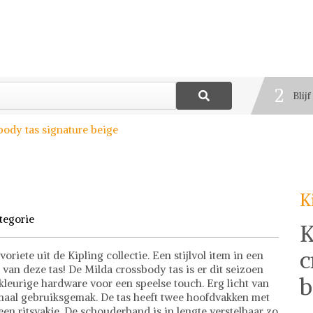
1
Best
2
Blij
3
body tas signature beige
Deel
K
tegorie
K
c
riete uit de Kipling collectie. Een stijlvol item in een
 van deze tas! De Milda crossbody tas is er dit seizoen
b
kleurige hardware voor een speelse touch. Erg licht van
maal gebruiksgemak. De tas heeft twee hoofdvakken met
een ritsvakje. De schouderband is in lengte verstelbaar zo