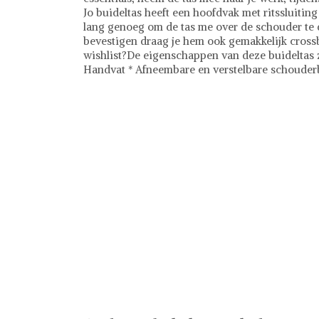
Jo buideltas heeft een hoofdvak met ritssluiting
lang genoeg om de tas me over de schouder te
bevestigen draag je hem ook gemakkelijk cross
wishlist?De eigenschappen van deze buideltas zi
Handvat * Afneembare en verstelbare schoude
Liu Jo
Tassen
Ontdek stijlvolle tassen bij Shwaybox, dé beste
van gecontroleerde leveranciers wereldwijd, b
chique handtassen, praktische rugzakken en tre
transparant, zodat je met vertrouwen kunt shop
we garanderen een probleemloze en veilige be
Shwaybox en vind jouw perfecte tas!