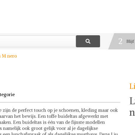
1
Best
2
Blij
3
s M nero
Deel
L
tegorie
L
n
e zijn de perfect touch op je schoenen, kleding maar ook
daarvan het bewijs. Een toffe buideltas afgewerkt met
aken. Een buideltas is één van de fijnste modellen
s namelijk ook groot gelijk voor al je dagelijkse
ns een lunchafspraak of als dagelijkse musthave. Deze Liu