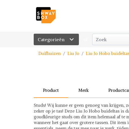
Categorieën
of
Duifhuizen
Liu Jo
Liu Jo Hobo buidelta
Product
Merk
Productca
Studs! Wij kunne er geen genoeg van krijgen, z
zeker op je tas! Deze Liu Jo Hobo buideltas is 
goudkleurige studs om dit item helemaal af te m
wanneer het gaat over grotere tassen. Dit item i
essentials, neem de tas mee naar je werk, tijde