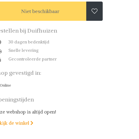
Niet beschikbaar

stellen bij Duifhuizen
30 dagen bedenktijd
Snelle levering
Gecontroleerde partner
op gevestigd in:
Online
eningstijden
ze webshop is altijd open!
kijk de winkel
