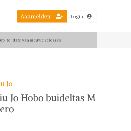
Aanmelden
Login
el jouw favoriete looks
f up-to-date van nieuwe releases
 de leukste items met vrienden
iu Jo
iu Jo Hobo buideltas M
ero