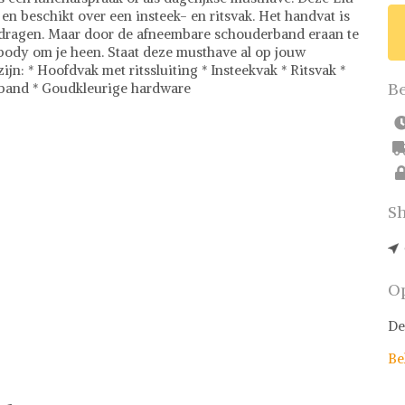
 en beschikt over een insteek- en ritsvak. Het handvat is
 dragen. Maar door de afneembare schouderband eraan te
body om je heen. Staat deze musthave al op jouw
jn: * Hoofdvak met ritssluiting * Insteekvak * Ritsvak *
Be
rband * Goudkleurige hardware
mming voor fashionistas! Met een uitgebreide collectie
ieden we meer dan 500.000 fashion items aan, waaronder
ndy crossbodytassen. Onze prijzen zijn eerlijk en
pen. Daarnaast staat veiligheid voorop bij Shwaybox -
stelervaring. Waar wacht je nog op? Bezoek vandaag nog
Sh
Op
De
Be