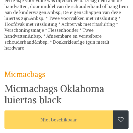
een zakje voor vuile was bijvoorbeeld. Draag hem aan de
handvatten, door middel van de schouderband of hang hem
aan de kinderwagen.&nbsp; De eigenschappen van deze
luiertas zijn:&nbsp; * Twee voorvakken met ritssluiting *
Hoofdvak met ritssluiting * Achtervak met ritssluiting *
Verschoningsmatje * Flessenhouder * Twee
handvatten&nbsp; * Afneembare en verstelbare
schouderband&nbsp; * Donkerkleurige (gun metal)
hardware
Micmacbags
Tassen
Ontdek stijlvolle tassen bij Shwaybox, dé bestemming voor
fashionistas! Met een uitgebreide collectie van
Micmacbags
gecontroleerde leveranciers wereldwijd, bieden we meer
dan 500.000 fashion items aan, waaronder chique
Micmacbags Oklahoma
handtassen, praktische rugzakken en trendy
crossbodytassen. Onze prijzen zijn eerlijk en transparant,
luiertas black
zodat je met vertrouwen kunt shoppen. Daarnaast staat
veiligheid voorop bij Shwaybox - we garanderen een
probleemloze en veilige bestelervaring. Waar wacht je nog
op? Bezoek vandaag nog Shwaybox en vind jouw perfecte
Niet beschikbaar

tas!