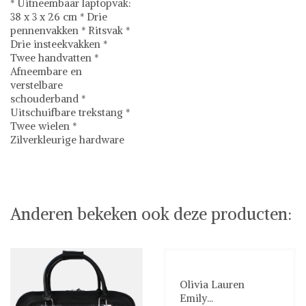
* Uitneembaar laptopvak:
38 x 3 x 26 cm * Drie
pennenvakken * Ritsvak *
Drie insteekvakken *
Twee handvatten *
Afneembare en
verstelbare
schouderband *
Uitschuifbare trekstang *
Twee wielen *
Zilverkleurige hardware
Olivia Lauren
Anderen bekeken ook deze producten:
Olivia Lauren
Emily...