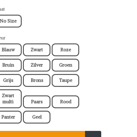
at
No Size
eur
Blauw
Zwart
Roze
Bruin
Zilver
Groen
Grijs
Brons
Taupe
Zwart
multi
Paars
Rood
Panter
Geel