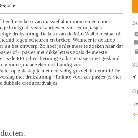
tegorie
 heeft een kern van massief aluminium en een hoes
Be
e briefgeld, visitekaartjes en vier extra pasjes
ndige druksluiting. De kern van de Mini Wallet bestaat uit
chermd tegen scheuren en breken. Wanneer je de knop
 uit het ontwerp. Zo hoef je niet meer te zoeken naar dat
asjes of 4 pasjes met dikke letters zoals de meeste
et is de RFID-bescherming zodat je pasjes niet geskimd
Sh
rtemonnee, maar zeker ook handig voor
llet op zak stap je met een veilig gevoel de deur uit! De
rslag met druksluiting * Ruimte voor zes pasjes (of vier
ee dubbele creditcardvakjes
Op
mming voor fashionistas! Met een uitgebreide collectie
De
ieden we meer dan 500.000 fashion items aan, waaronder
ndy crossbodytassen. Onze prijzen zijn eerlijk en
Be
pen. Daarnaast staat veiligheid voorop bij Shwaybox -
stelervaring. Waar wacht je nog op? Bezoek vandaag nog
ducten: