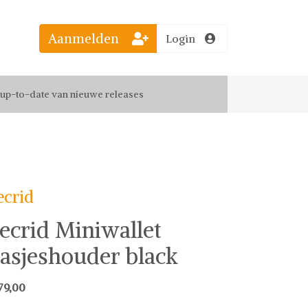
Aanmelden
Login
el jouw favoriete looks
f up-to-date van nieuwe releases
 de leukste items met vrienden
ecrid
ecrid Miniwallet
asjeshouder black
79,00