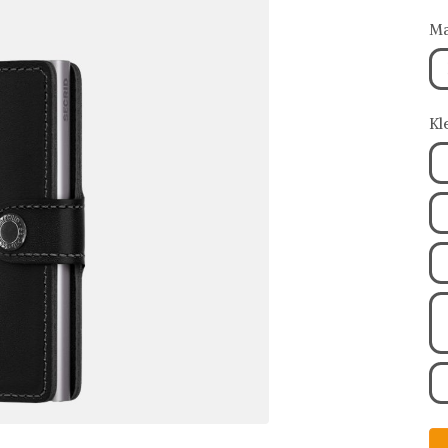
Ma
Kl