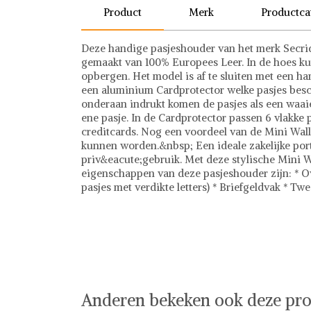
Product
Merk
Productca
Deze handige pasjeshouder van het merk Secrid
gemaakt van 100% Europees Leer. In de hoes kun j
opbergen. Het model is af te sluiten met een ha
een aluminium Cardprotector welke pasjes bes
onderaan indrukt komen de pasjes als een waaier
ene pasje. In de Cardprotector passen 6 vlakke p
creditcards. Nog een voordeel van de Mini Wall
kunnen worden.&nbsp; Een ideale zakelijke po
priv&eacute;gebruik. Met deze stylische Mini Wa
eigenschappen van deze pasjeshouder zijn: * Ove
pasjes met verdikte letters) * Briefgeldvak * Tw
Secrid
Tassen
Ontdek stijlvolle tassen bij Shwaybox, dé beste
van gecontroleerde leveranciers wereldwijd, b
chique handtassen, praktische rugzakken en tre
transparant, zodat je met vertrouwen kunt shop
we garanderen een probleemloze en veilige be
Shwaybox en vind jouw perfecte tas!
Anderen bekeken ook deze pro