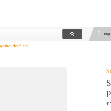
1
Best
2
Blij
3
sjeshouder black
Deel
S
S
p
€ 