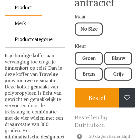
antraciet
Product
Maat
Merk
No Size
Productcategorie
Kleur
Is je huidige koffer aan
Groen
Blauw
vervanging toe en ga je
binnenkort op reis? Dan is
Brons
Grijs
deze koffer van Travelite
jouw nieuwe reismaatje.
Deze koffer gemaakt van
polypropyleen is licht van
Bestel

gewicht en gemakkelijk te
vervoeren door de
trekstang in combinatie
Bestellen bij
met de vier wielen met een
draairotatie van 360
Duifhuizen
graden. Het
30 dagen bedenktijd
minimalistische design met