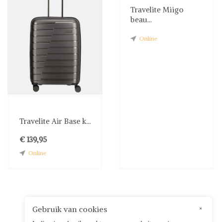
garanderen een
Travelite Miigo
probleemloze en veilige
beau...
bestelervaring. Waar wacht
je nog op? Bezoek vandaag
Online
nog Shwaybox en vind
jouw perfecte tas!
Travelite Air Base k...
€ 139,95
Online
Gebruik van cookies
×