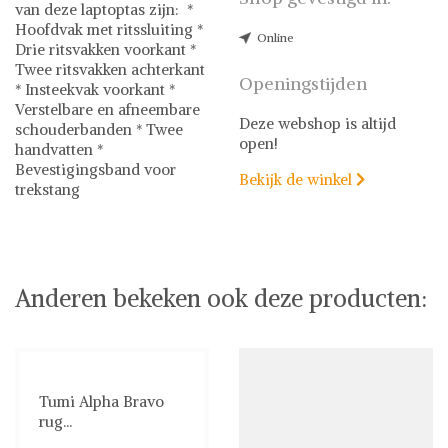
van deze laptoptas zijn: *
Hoofdvak met ritssluiting *
Online
Drie ritsvakken voorkant *
Twee ritsvakken achterkant
Openingstijden
* Insteekvak voorkant *
Verstelbare en afneembare
Deze webshop is altijd
schouderbanden * Twee
open!
handvatten *
Bevestigingsband voor
Bekijk de winkel

trekstang
Tumi
Laptoptassen
Anderen bekeken ook deze producten:
Tumi Alpha Bravo
rug...