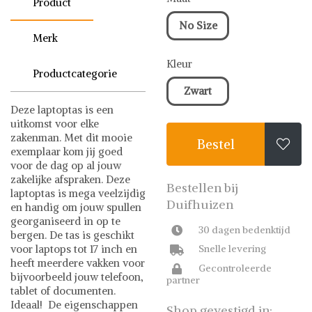
Product
No Size
Merk
Kleur
Productcategorie
Zwart
Deze laptoptas is een
uitkomst voor elke
zakenman. Met dit mooie
Bestel

exemplaar kom jij goed
voor de dag op al jouw
zakelijke afspraken. Deze
Bestellen bij
laptoptas is mega veelzijdig
Duifhuizen
en handig om jouw spullen
georganiseerd in op te
30 dagen bedenktijd
bergen. De tas is geschikt
voor laptops tot 17 inch en
Snelle levering
heeft meerdere vakken voor
Gecontroleerde
bijvoorbeeld jouw telefoon,
partner
tablet of documenten.
Ideaal! De eigenschappen
Shop gevestigd in: