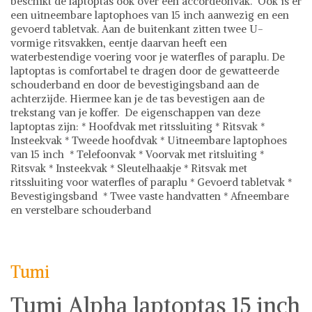
beschikt de laptoptas ook over een accordeonvak. Ook is er
een uitneembare laptophoes van 15 inch aanwezig en een
gevoerd tabletvak. Aan de buitenkant zitten twee U-
vormige ritsvakken, eentje daarvan heeft een
waterbestendige voering voor je waterfles of paraplu. De
laptoptas is comfortabel te dragen door de gewatteerde
schouderband en door de bevestigingsband aan de
achterzijde. Hiermee kan je de tas bevestigen aan de
trekstang van je koffer. De eigenschappen van deze
laptoptas zijn: * Hoofdvak met ritssluiting * Ritsvak *
Insteekvak * Tweede hoofdvak * Uitneembare laptophoes
van 15 inch * Telefoonvak * Voorvak met ritsluiting *
Ritsvak * Insteekvak * Sleutelhaakje * Ritsvak met
ritssluiting voor waterfles of paraplu * Gevoerd tabletvak *
Bevestigingsband * Twee vaste handvatten * Afneembare
en verstelbare schouderband
Tumi
Laptoptassen
Tumi
Tumi Alpha laptoptas 15 inch