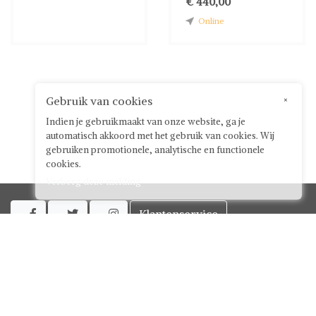
€ 440,00
Online
Gebruik van cookies
×
Indien je gebruikmaakt van onze website, ga je
automatisch akkoord met het gebruik van cookies. Wij
gebruiken promotionele, analytische en functionele
cookies.
Verberg deze melding
Klantenservice



Over ShwayBox
ShwayBox Zakelijk
Contact
Algemene voorwaarden voor gebruikers
Privacy policy
Disclaimer