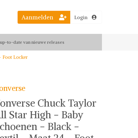
Aanmelden
Login
el jouw favoriete looks
f up-to-date van nieuwe releases
- Foot Locker
 de leukste items met vrienden
onverse
onverse Chuck Taylor
ll Star High - Baby
choenen - Black -