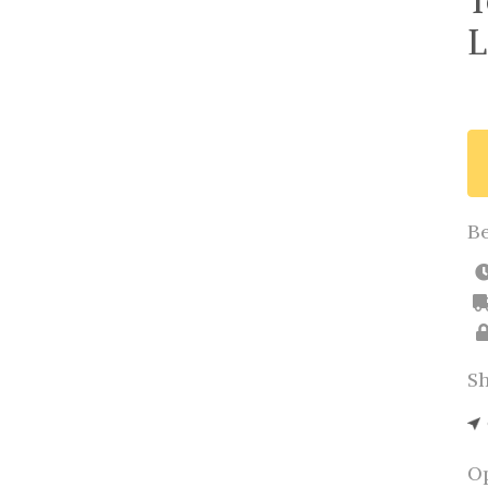
T
L
Be
Sh
Op