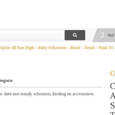
1
Best
2
Blij
3
ylor All Star High - Baby Schoenen - Black - Textil - Maat 24 
Deel
C
tegorie
C
A
to-date met trendy schoenen, kleding en accessoires.
S
s
se of stel jouw fashion wish-list samen. Veilig online