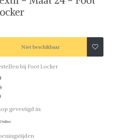
extil - Maat 24 - Foot
ocker
Niet beschikbaar

stellen bij Foot Locker
op gevestigd in:
Online
eningstijden