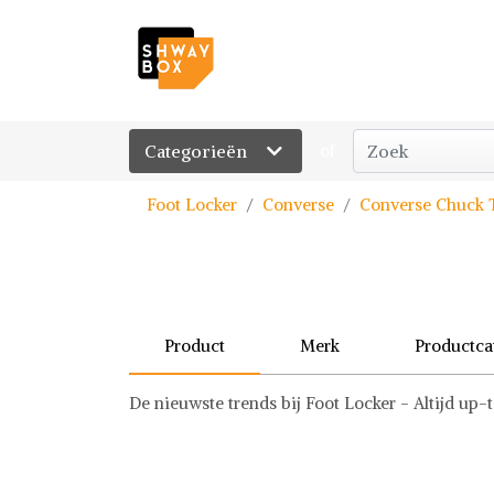
Categorieën
of
Foot Locker
Converse
Converse Chuck Ta
Product
Merk
Productca
De nieuwste trends bij Foot Locker - Altijd up-
Converse
Schoenen
Converse op Shwaybox | Vind je favoriete item
Shop uit het uitgebreide assortiment van Conver