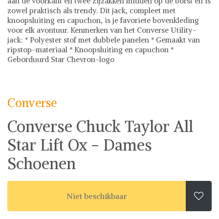
aan de voorkant en twee zijzakken midden op de borst en is
zowel praktisch als trendy. Dit jack, compleet met
knoopsluiting en capuchon, is je favoriete bovenkleding
voor elk avontuur. Kenmerken van het Converse Utility-
jack: * Polyester stof met dubbele panelen * Gemaakt van
ripstop-materiaal * Knoopsluiting en capuchon *
Geborduurd Star Chevron-logo
Converse
Sneakers
Converse op Shwaybox | Vind je favoriete items
Shop uit het uitgebreide assortiment van Converse of stel
Converse
jouw fashion wish-list samen. Veilig online shoppen.
Beoordeelde partners. De beste deals.
Converse Chuck Taylor All
Star Lift Ox - Dames
Schoenen
Niet beschikbaar
