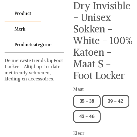
Dry Invisible
Product
- Unisex
Sokken -
Merk
White - 100%
Productcategorie
Katoen -
De nieuwste trends bij Foot
Maat S -
Locker - Altijd up-to-date
Foot Locker
met trendy schoenen,
kleding en accessoires.
Foot Locker
Sokken
Maat
35 - 38
39 - 42
43 - 46
Kleur