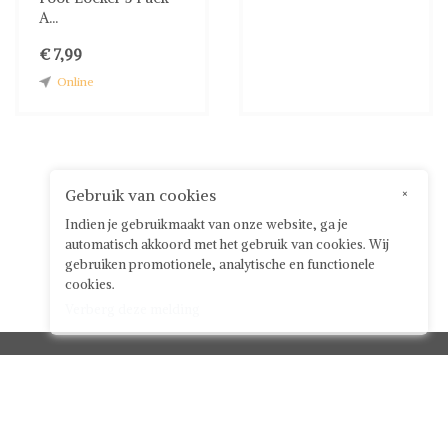
A...
€ 7,99
Online
Gebruik van cookies
×
Indien je gebruikmaakt van onze website, ga je
automatisch akkoord met het gebruik van cookies. Wij
gebruiken promotionele, analytische en functionele
cookies.
Verberg deze melding
Klantenservice



Over ShwayBox
ShwayBox Zakelijk