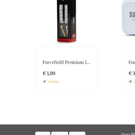
Forcefield Premium L...
For
€ 1,00
€ 3
Online
Over S