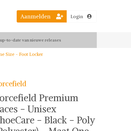
Aanmelden
Login
el jouw favoriete looks
f up-to-date van nieuwe releases
ne Size - Foot Locker
 de leukste items met vrienden
orcefield
orcefield Premium
aces - Unisex
hoeCare - Black - Poly