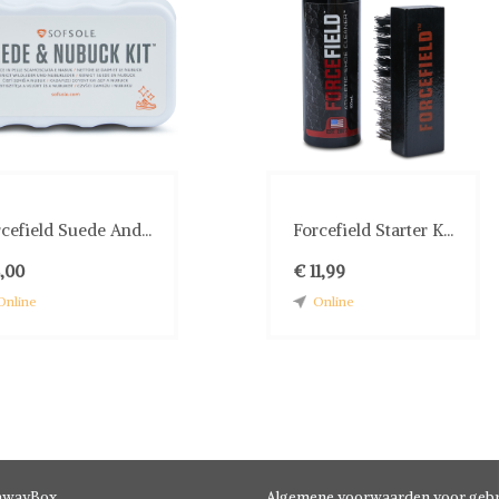
cefield Suede And...
Forcefield Starter K...
,00
€ 11,99
Online
Online
hwayBox
Algemene voorwaarden voor gebr