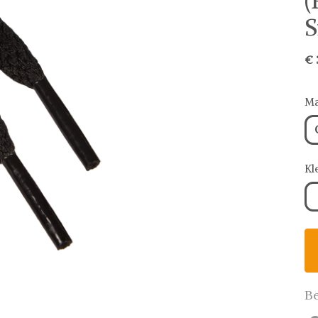
(
S
€ 
Ma
Kl
Be