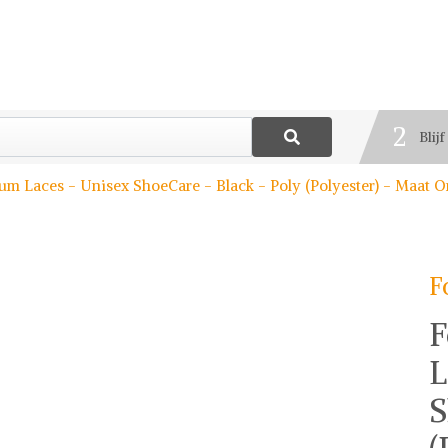
1
Best
2
Blij
3
um Laces - Unisex ShoeCare - Black - Poly (Polyester) - Maat O
Deel
F
F
L
S