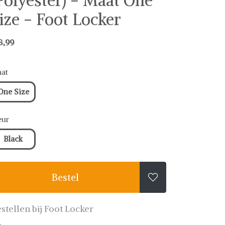
Polyester) - Maat One
ize - Foot Locker
3,99
at
One Size
eur
Black
Bestel

stellen bij Foot Locker