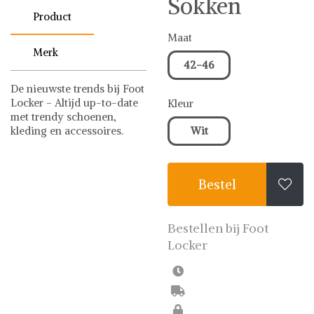
Sokken
Product
Maat
Merk
42-46
De nieuwste trends bij Foot
Locker - Altijd up-to-date
Kleur
met trendy schoenen,
kleding en accessoires.
Wit
Nike
Nike op Shwaybox | Vind je
favoriete items
Bestel

Shop uit het uitgebreide
assortiment van Nike of stel
jouw fashion wish-list
Bestellen bij Foot
samen. Veilig online
Locker
shoppen. Beoordeelde
partners. De beste deals.