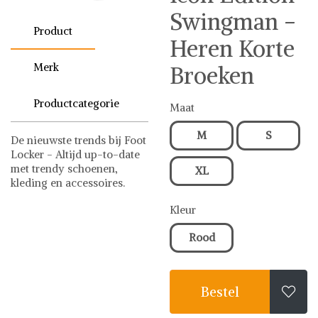
Swingman -
Product
Heren Korte
Merk
Broeken
Productcategorie
Maat
M
S
De nieuwste trends bij Foot
Locker - Altijd up-to-date
met trendy schoenen,
XL
kleding en accessoires.
Nike
Sportkleding
Kleur
Nike op Shwaybox | Vind je
favoriete items
Rood
Shop uit het uitgebreide
assortiment van Nike of stel
jouw fashion wish-list
Bestel
samen. Veilig online

shoppen. Beoordeelde