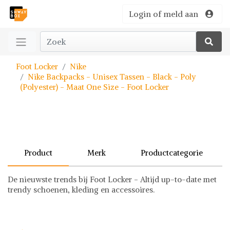
Login of meld aan
Foot Locker
Nike
Nike Backpacks - Unisex Tassen - Black - Poly
(Polyester) - Maat One Size - Foot Locker
Product
Merk
Productcategorie
De nieuwste trends bij Foot Locker - Altijd up-to-date met
trendy schoenen, kleding en accessoires.
Nike
Tassen
Nike op Shwaybox | Vind je favoriete items
Ontdek stijlvolle tassen bij Shwaybox, dé bestemming voor
Shop uit het uitgebreide assortiment van Nike of stel jouw
fashionistas! Met een uitgebreide collectie van