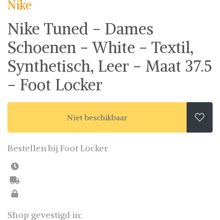
Nike
fashion wish-list samen. Veilig online shoppen.
Beoordeelde partners. De beste deals.
Nike Tuned - Dames
Schoenen - White - Textil,
Synthetisch, Leer - Maat 37.5
- Foot Locker
Niet beschikbaar

Bestellen bij Foot Locker
Shop gevestigd in: