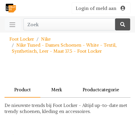
Login of meld aan
Foot Locker
Nike
Nike Tuned - Dames Schoenen - White - Textil,
Synthetisch, Leer - Maat 37.5 - Foot Locker
Product
Merk
Productcategorie
De nieuwste trends bij Foot Locker - Altijd up-to-date met
trendy schoenen, kleding en accessoires.
Nike
Schoenen
Nike op Shwaybox | Vind je favoriete items
Shop uit het uitgebreide assortiment van Nike of stel jouw