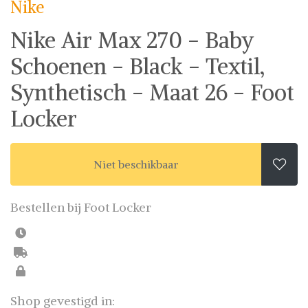
Nike
fashion wish-list samen. Veilig online shoppen.
Beoordeelde partners. De beste deals.
Nike Air Max 270 - Baby
Schoenen - Black - Textil,
Synthetisch - Maat 26 - Foot
Locker
Niet beschikbaar

Bestellen bij Foot Locker
Shop gevestigd in: