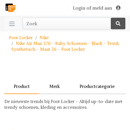
Login of meld aan
Foot Locker
Nike
Nike Air Max 270 - Baby Schoenen - Black - Textil,
Synthetisch - Maat 26 - Foot Locker
Product
Merk
Productcategorie
De nieuwste trends bij Foot Locker - Altijd up-to-date met
trendy schoenen, kleding en accessoires.
Nike
Schoenen
Nike op Shwaybox | Vind je favoriete items
Shop uit het uitgebreide assortiment van Nike of stel jouw