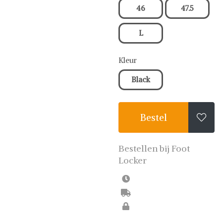
shoppen. Beoordeelde
46
47.5
partners. De beste deals.
L
Kleur
Black
Bestel

Bestellen bij Foot
Locker