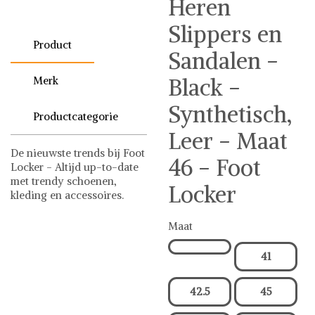
Heren
Slippers en
Product
Sandalen -
Merk
Black -
Synthetisch,
Productcategorie
Leer - Maat
De nieuwste trends bij Foot
46 - Foot
Locker - Altijd up-to-date
met trendy schoenen,
Locker
kleding en accessoires.
Nike
Schoenen
Maat
Nike op Shwaybox | Vind je
favoriete items
41
Shop uit het uitgebreide
assortiment van Nike of stel
jouw fashion wish-list
42.5
45
samen. Veilig online