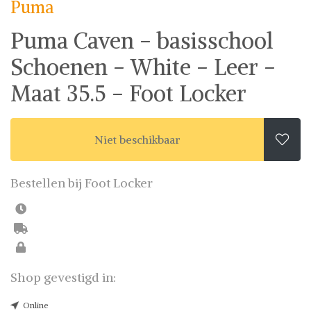
Puma
fashion wish-list samen. Veilig online shoppen.
Beoordeelde partners. De beste deals.
Puma Caven - basisschool
Schoenen - White - Leer -
Maat 35.5 - Foot Locker
Niet beschikbaar

Bestellen bij Foot Locker
Shop gevestigd in:
Online