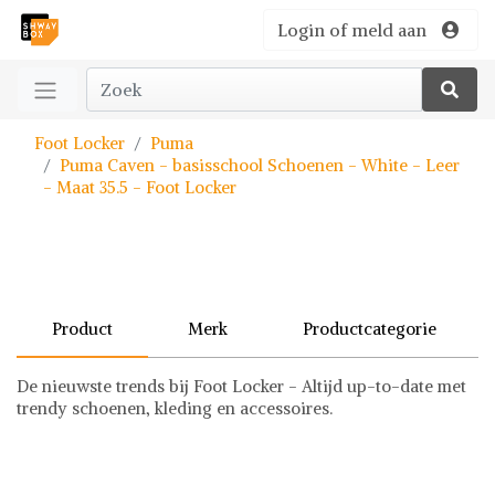
Login of meld aan
Foot Locker
Puma
Puma Caven - basisschool Schoenen - White - Leer
- Maat 35.5 - Foot Locker
Product
Merk
Productcategorie
De nieuwste trends bij Foot Locker - Altijd up-to-date met
trendy schoenen, kleding en accessoires.
Puma
Schoenen
Puma op Shwaybox | Vind je favoriete items
Shop uit het uitgebreide assortiment van Puma of stel jouw