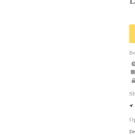
L
Be
Sh
Op
De