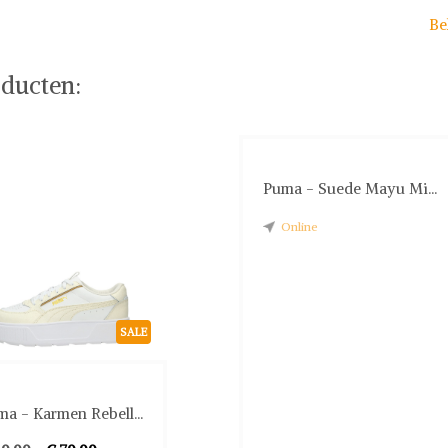
Be
ducten:
Puma - Suede Mayu Mi...
Online
SALE
a - Karmen Rebell...