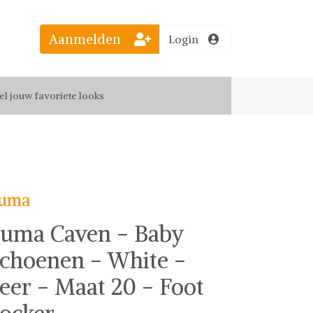
Aanmelden
Login
el jouw favoriete looks
f up-to-date van nieuwe releases
 de leukste items met vrienden
uma
uma Caven - Baby
choenen - White -
eer - Maat 20 - Foot