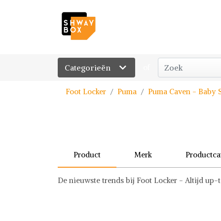
Categorieën
of
Foot Locker
Puma
Puma Caven - Baby S
Product
Merk
Productca
De nieuwste trends bij Foot Locker - Altijd up-
Puma
Schoenen
Puma op Shwaybox | Vind je favoriete items
Shop uit het uitgebreide assortiment van Puma o