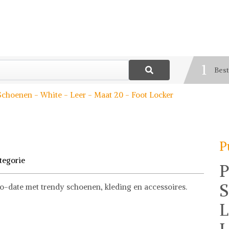
1
Best
2
choenen - White - Leer - Maat 20 - Foot Locker
Blij
3
Deel
P
tegorie
P
S
to-date met trendy schoenen, kleding en accessoires.
L
f stel jouw fashion wish-list samen. Veilig online