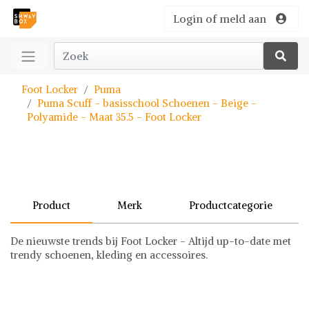
Login of meld aan
Foot Locker
Puma
Puma Scuff - basisschool Schoenen - Beige -
Polyamide - Maat 35.5 - Foot Locker
Product
Merk
Productcategorie
De nieuwste trends bij Foot Locker - Altijd up-to-date met
trendy schoenen, kleding en accessoires.
Puma
Schoenen
Puma op Shwaybox | Vind je favoriete items
Shop uit het uitgebreide assortiment van Puma of stel jouw