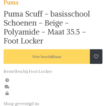
Puma
fashion wish-list samen. Veilig online shoppen.
Beoordeelde partners. De beste deals.
Puma Scuff - basisschool
Schoenen - Beige -
Polyamide - Maat 35.5 -
Foot Locker
Niet beschikbaar

Bestellen bij Foot Locker
Shop gevestigd in: