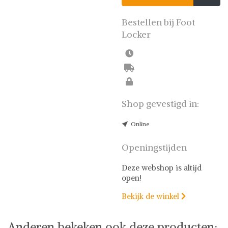
Shop uit het uitgebreide
assortiment van Under
Armour of stel jouw fashion
Bestellen bij Foot
wish-list samen. Veilig
Locker
online shoppen.
Beoordeelde partners. De
beste deals.
Shop gevestigd in:
Online
Openingstijden
Deze webshop is altijd
open!
Bekijk de winkel

Anderen bekeken ook deze producten: