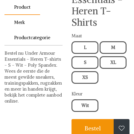
Product
Heren T-
Shirts
Merk
Maat
Productcategorie
L
M
Bestel nu Under Armour
Essentials - Heren T-shirts
S
XL
- S - Wit - Poly Spandex.
Wees de eerste die de
meest gewilde sneakers,
XS
trainingspakken, rugzakken
en meer in handen krijgt,
Kleur
bekijk het complete aanbod
online.
Wit
Under Armour
Tops & Shirts
Under Armour op
Shwaybox | Vind je
Bestel

favoriete items