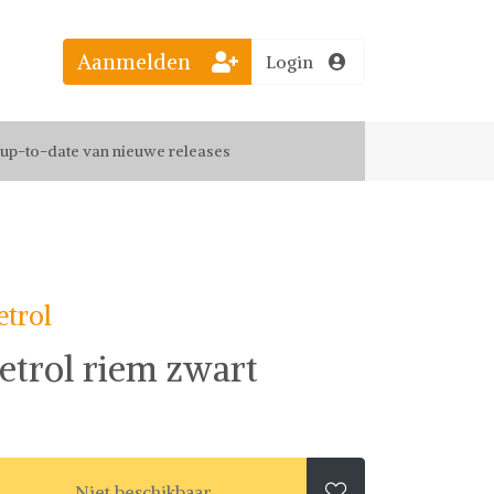
Aanmelden
Login
el jouw favoriete looks
f up-to-date van nieuwe releases
 de leukste items met vrienden
etrol
etrol riem zwart
Niet beschikbaar
