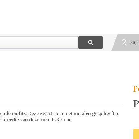
1
Best
2
Blij
3
Deel
P
P
lende outfits. Deze zwart riem met metalen gesp heeft 5
e breedte van deze riem is 3,5 cm.