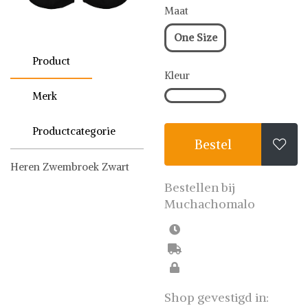
Maat
One Size
Product
Kleur
Merk
Productcategorie
Bestel

Heren Zwembroek Zwart
Muchachomalo
Zwembroeken
Bestellen bij
Muchachomalo
Shop gevestigd in: