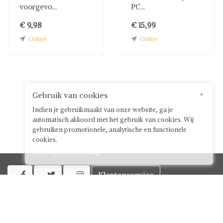
voorgevo...
PC...
€ 9,98
€ 15,99
Online
Online
Gebruik van cookies
×
Indien je gebruikmaakt van onze website, ga je
automatisch akkoord met het gebruik van cookies. Wij
gebruiken promotionele, analytische en functionele
cookies.
Verberg deze melding
Klantenservice



Over ShwayBox
ShwayBox Zakelijk
Contact
Algemene voorwaarden voor gebruikers