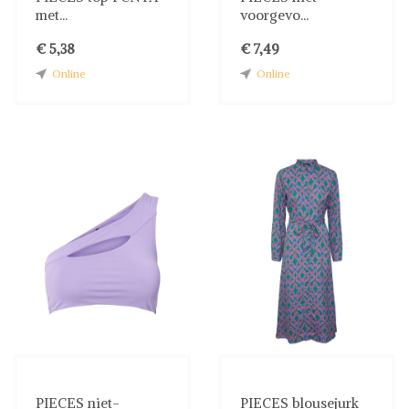
met...
voorgevo...
€ 5,38
€ 7,49
Online
Online
PIECES niet-
PIECES blousejurk