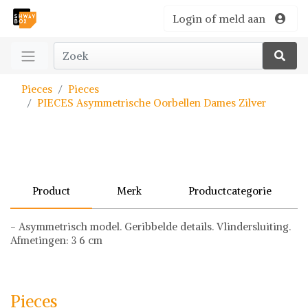
Login of meld aan
Pieces
Pieces
PIECES Asymmetrische Oorbellen Dames Zilver
Product
Merk
Productcategorie
- Asymmetrisch model. Geribbelde details. Vlindersluiting.
Afmetingen: 3 6 cm
Pieces
Oorbellen
Oorbellen bestellen
Pieces
Oorbellen zijn een tijdloze en veelzijdige accessoire die