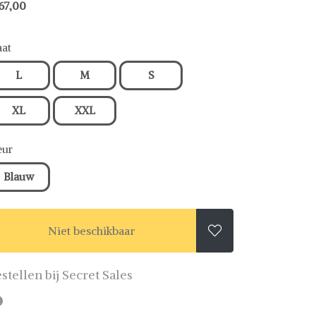
67,00
at
L
M
S
XL
XXL
eur
Blauw
Niet beschikbaar

stellen bij Secret Sales