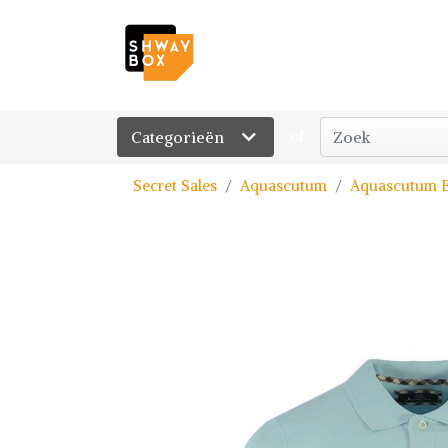
Categorieën
of
Secret Sales
Aquascutum
Aquascutum E