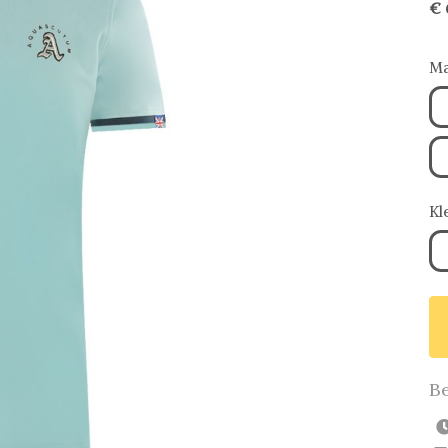
€ 
Ma
Kl
Be