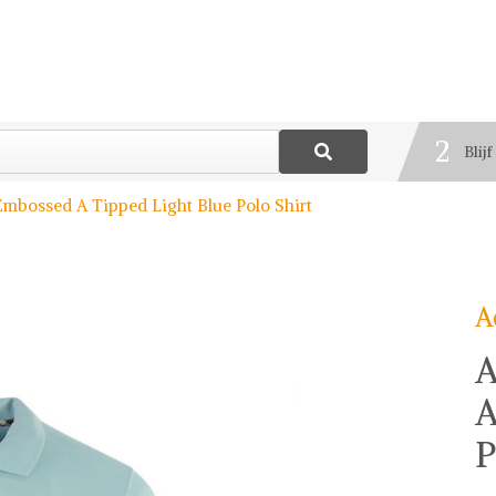
1
Best
2
Blij
3
mbossed A Tipped Light Blue Polo Shirt
Deel
A
A
A
P