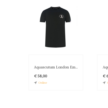
Aquascutum London Em...
Aq
€ 58,00
€ 
Online