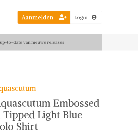
Aanmelden
Login
el jouw favoriete looks
f up-to-date van nieuwe releases
 de leukste items met vrienden
quascutum
quascutum Embossed
 Tipped Light Blue
olo Shirt