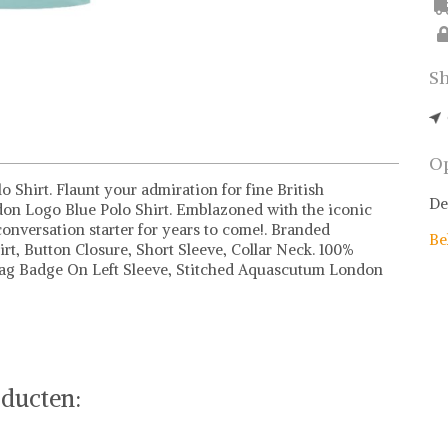
Sh
Op
Shirt. Flaunt your admiration for fine British
De
on Logo Blue Polo Shirt. Emblazoned with the iconic
conversation starter for years to come!. Branded
Be
t, Button Closure, Short Sleeve, Collar Neck. 100%
h Flag Badge On Left Sleeve, Stitched Aquascutum London
ducten: