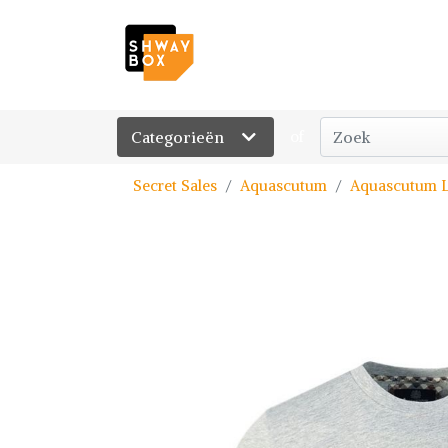
Categorieën
of
Secret Sales
Aquascutum
Aquascutum L