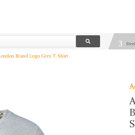
1
Best
2
Blij
3
Deel
ondon Brand Logo Grey T-Shirt
A
A
B
S