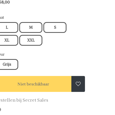
58,00
at
L
M
S
XL
XXL
eur
Grijs
Niet beschikbaar

stellen bij Secret Sales