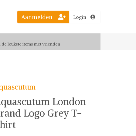
el jouw favoriete looks
Aanmelden
Login
f up-to-date van nieuwe releases
 de leukste items met vrienden
quascutum
quascutum London
rand Logo Grey T-
hirt