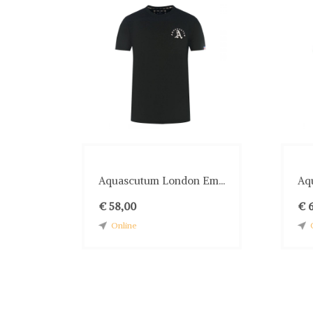
Aquascutum London Em...
Aqu
€ 58,00
€ 
Online