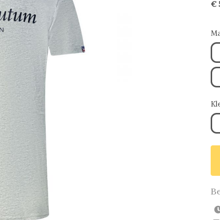
€ 
Ma
Kl
Be