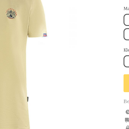
Ma
Kl
Be