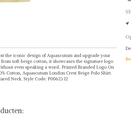
Sh
Op
De
ust the iconic design of Aquascutum and upgrade your
Be
d from soft beige cotton, it showcases the signature logo
t without even speaking a word.. Printed Branded Logo On
100% Cotton, Aquascutum London Crest Beige Polo Shirt.
llared Neck. Style Code: P00623 12
ducten: