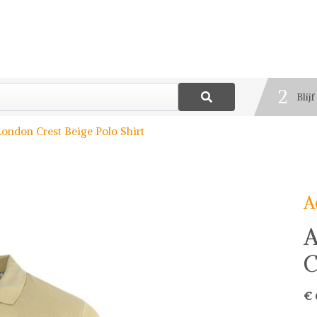
1
Best
2
Blij
3
ondon Crest Beige Polo Shirt
Deel
A
A
C
€ 