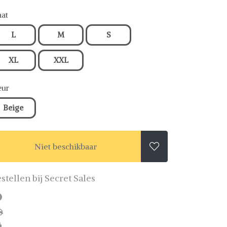
at
L
M
S
XL
XXL
eur
Beige
Niet beschikbaar

stellen bij Secret Sales