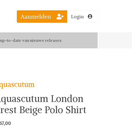
Aanmelden
Login
el jouw favoriete looks
f up-to-date van nieuwe releases
 de leukste items met vrienden
quascutum
quascutum London
rest Beige Polo Shirt
67,00