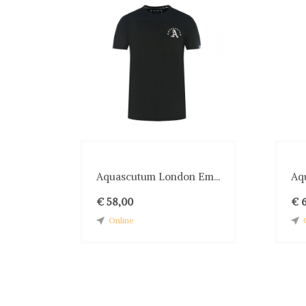
Aquascutum London Em...
Aq
€ 58,00
€ 
Online