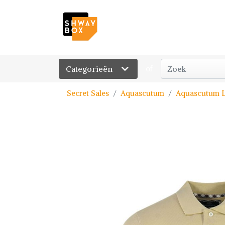
Categorieën
of
Secret Sales
Aquascutum
Aquascutum L