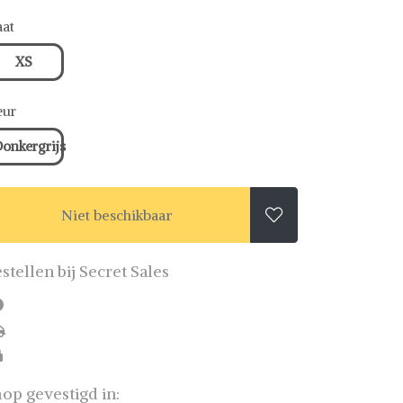
at
XS
eur
onkergrijs
Niet beschikbaar

stellen bij Secret Sales
op gevestigd in: