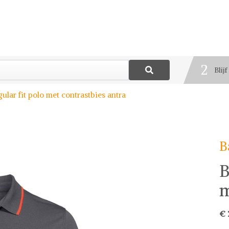
1
Best
2
Blij
3
gular fit polo met contrastbies antra
Deel
B
B
m
€ 