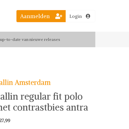
Aanmelden
Login
el jouw favoriete looks
f up-to-date van nieuwe releases
 de leukste items met vrienden
allin Amsterdam
allin regular fit polo
et contrastbies antra
27,99