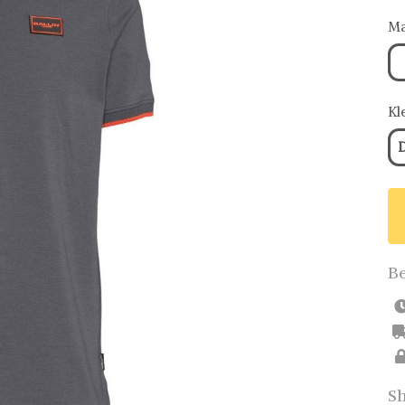
Ma
Kl
D
Be
Sh