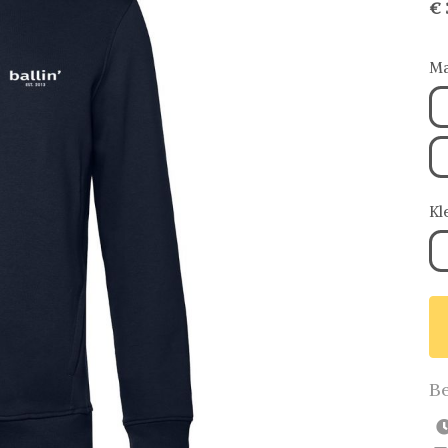
€ 
Ma
Kl
Be