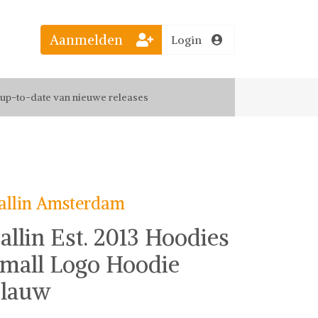
Aanmelden
Login
el jouw favoriete looks
f up-to-date van nieuwe releases
 de leukste items met vrienden
allin Amsterdam
allin Est. 2013 Hoodies
mall Logo Hoodie
lauw