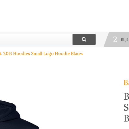
1
Best
2
Blij
3
st. 2013 Hoodies Small Logo Hoodie Blauw
Deel
B
B
S
B