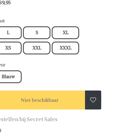
39,95
at
L
S
XL
XS
XXL
XXXL
eur
Blauw
Niet beschikbaar

stellen bij Secret Sales