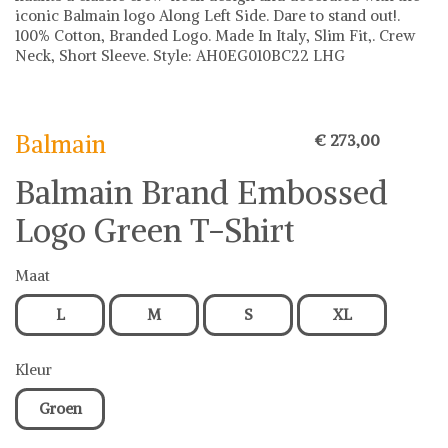
iconic Balmain logo Along Left Side. Dare to stand out!.
100% Cotton, Branded Logo. Made In Italy, Slim Fit,. Crew
Neck, Short Sleeve. Style: AH0EG010BC22 LHG
Balmain
Balmain op Shwaybox | Vind je favoriete items
Shop uit het uitgebreide assortiment van Balmain of stel
Balmain
€ 273,00
jouw fashion wish-list samen. Veilig online shoppen.
Beoordeelde partners. De beste deals.
Balmain Brand Embossed
Logo Green T-Shirt
Maat
L
M
S
XL
Kleur
Groen