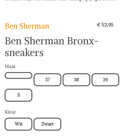
Ben Sherman
Sneakers
Ben Sherman
€ 52,95
Ben Sherman Bronx-
sneakers
Maat
37
38
39
S
Kleur
Wit
Zwart