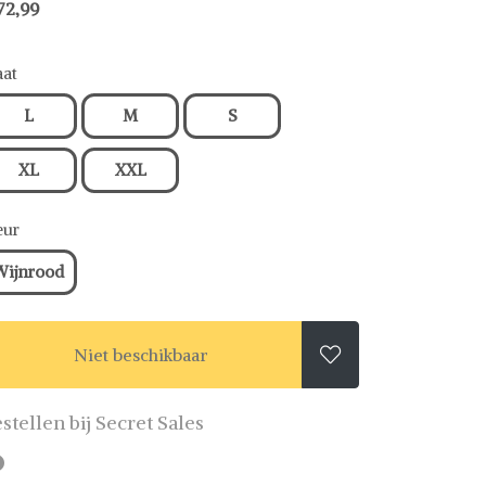
72,99
at
L
M
S
XL
XXL
eur
Wijnrood
Niet beschikbaar

stellen bij Secret Sales