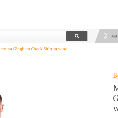
1
Best
2
Blij
3
herman Gingham Check Shirt in wine
Deel
B
M
G
w