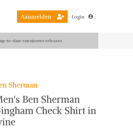
Aanmelden
Login
el jouw favoriete looks
f up-to-date van nieuwe releases
 de leukste items met vrienden
en Sherman
en's Ben Sherman
ingham Check Shirt in
ine