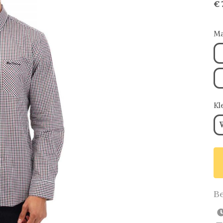
€ 
Ma
Kl
Be