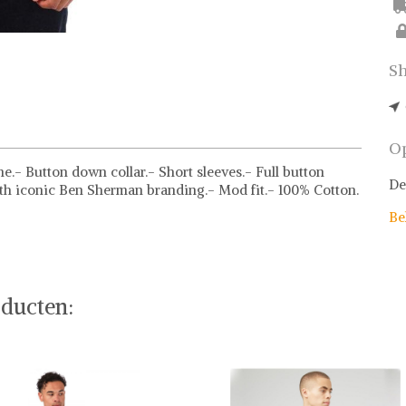
Sh
Op
- Button down collar.- Short sleeves.- Full button
De
ith iconic Ben Sherman branding.- Mod fit.- 100% Cotton.
Be
ducten: