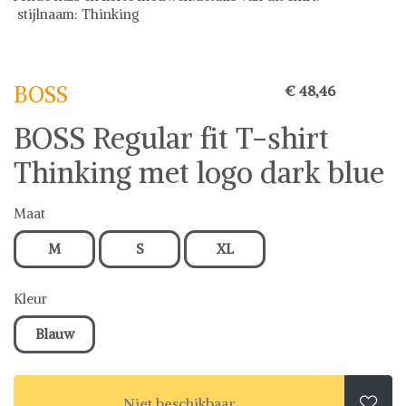
stijlnaam: Thinking
BOSS
BOSS op Shwaybox | Vind je favoriete items
Shop uit het uitgebreide assortiment van BOSS of stel jouw
BOSS
€ 48,46
fashion wish-list samen. Veilig online shoppen.
Beoordeelde partners. De beste deals.
BOSS Regular fit T-shirt
Thinking met logo dark blue
Maat
M
S
XL
Kleur
Blauw
Niet beschikbaar
