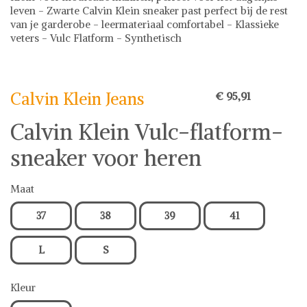
leven - Zwarte Calvin Klein sneaker past perfect bij de rest
van je garderobe - leermateriaal comfortabel - Klassieke
veters - Vulc Flatform - Synthetisch
Calvin Klein Jeans
Sneakers
Calvin Klein Jeans
€ 95,91
Calvin Klein Vulc-flatform-
sneaker voor heren
Maat
37
38
39
41
L
S
Kleur